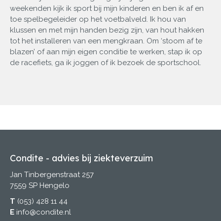
weekenden kijk ik sport bij mijn kinderen en ben ik af en
toe spelbegeleider op het voetbalveld. Ik hou van
klussen en met mijn handen bezig zijn, van hout hakken
tot het installeren van een mengkraan. Om ‘stoom af te
blazen’ of aan mijn eigen conditie te werken, stap ik op
de racefiets, ga ik joggen of ik bezoek de sportschool.
Condite - advies bij ziekteverzuim
Jan Tinbergenstraat 257
7559 SP Hengelo
T
(053) 428 11 44
E
info@condite.nl