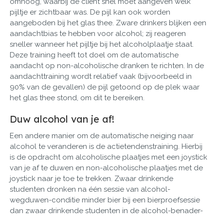
omhoog, waarbij de cliënt snel moet aangeven welk
pijltje er zichtbaar was. De pijl kan ook worden
aangeboden bij het glas thee. Zware drinkers blijken een
aandachtbias te hebben voor alcohol; zij reageren
sneller wanneer het pijltje bij het alcoholplaatje staat.
Deze training heeft tot doel om de automatische
aandacht op non-alcoholische dranken te richten. In de
aandachttraining wordt relatief vaak (bijvoorbeeld in
90% van de gevallen) de pijl getoond op de plek waar
het glas thee stond, om dit te bereiken.
Duw alcohol van je af!
Een andere manier om de automatische neiging naar
alcohol te veranderen is de actietendenstraining. Hierbij
is de opdracht om alcoholische plaatjes met een joystick
van je af te duwen en non-alcoholische plaatjes met de
joystick naar je toe te trekken. Zwaar drinkende
studenten dronken na één sessie van alcohol-
wegduwen-conditie minder bier bij een bierproefsessie
dan zwaar drinkende studenten in de alcohol-benader-