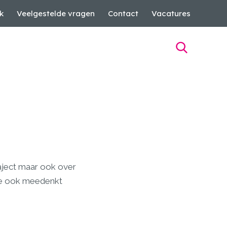
k
Veelgestelde vragen
Contact
Vacatures
raject maar ook over
die ook meedenkt