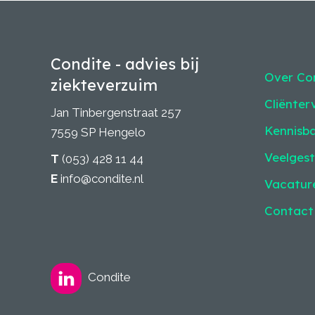
Condite - advies bij
Over Co
ziekteverzuim
Cliënter
Jan Tinbergenstraat 257
Kennisb
7559 SP Hengelo
Veelgest
T
(053) 428 11 44
E
info@condite.nl
Vacatur
Contact
Condite