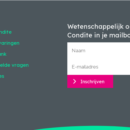
Wetenschappelijk o
ndite
Condite in je mailb
varingen
ank
elde vragen
es
Inschrijven