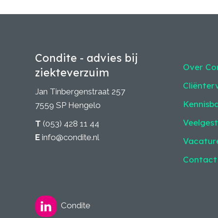
Condite - advies bij
Over Co
ziekteverzuim
Cliënter
Jan Tinbergenstraat 257
Kennisb
7559 SP Hengelo
Veelgest
T
(053) 428 11 44
E
info@condite.nl
Vacatur
Contact
Condite