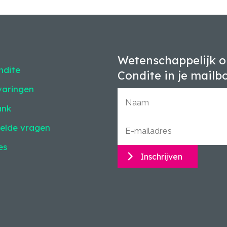
Wetenschappelijk o
ndite
Condite in je mailb
varingen
ank
elde vragen
es
Inschrijven