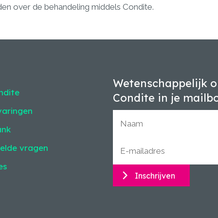
den over de behandeling middels Condite.
Wetenschappelijk o
ndite
Condite in je mailb
varingen
ank
elde vragen
es
Inschrijven