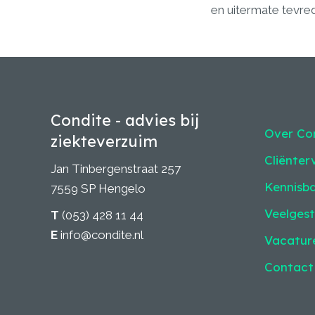
en uitermate tevre
Condite - advies bij
Over Co
ziekteverzuim
Cliënter
Jan Tinbergenstraat 257
Kennisb
7559 SP Hengelo
Veelgest
T
(053) 428 11 44
E
info@condite.nl
Vacatur
Contact