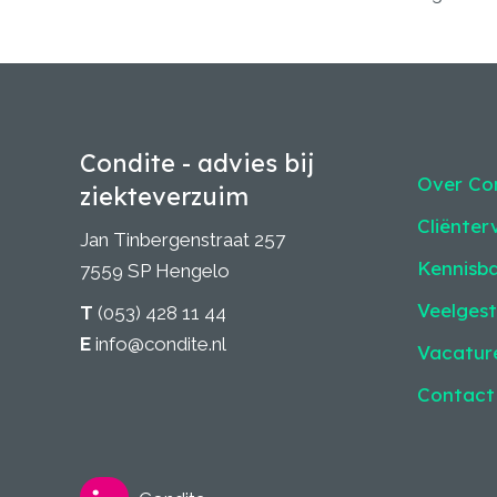
Condite - advies bij
Over Co
ziekteverzuim
Cliënter
Jan Tinbergenstraat 257
Kennisb
7559 SP Hengelo
Veelgest
T
(053) 428 11 44
E
info@condite.nl
Vacatur
Contact