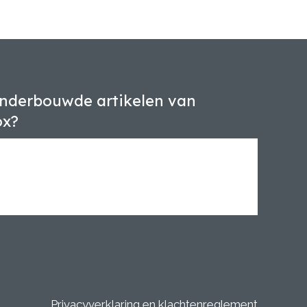
nderbouwde artikelen van
ox?
Privacyverklaring en klachtenreglement