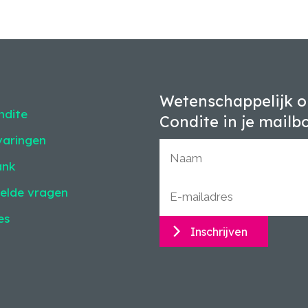
Wetenschappelijk o
ndite
Condite in je mailb
varingen
ank
elde vragen
es
Inschrijven