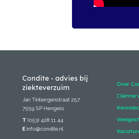
Condite - advies bij
Over Co
ziekteverzuim
Cliënter
Jan Tinbergenstraat 257
Kennisb
7559 SP Hengelo
Veelgest
T
(053) 428 11 44
E
info@condite.nl
Vacatur