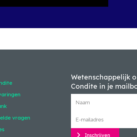
Wetenschappelijk o
ndite
Condite in je mailb
varingen
ank
elde vragen
es
Inschrijven