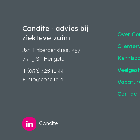
Condite - advies bij
Over Co
ziekteverzuim
Cliënter
Jan Tinbergenstraat 257
Kennisb
7559 SP Hengelo
Veelgest
T
(053) 428 11 44
E
info@condite.nl
Vacatur
Contact
Condite