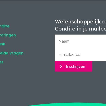
Wetenschappelijk o
ndite
Condite in je mailb
varingen
ank
elde vragen
es
Inschrijven