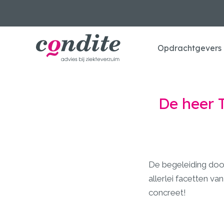
Opdrachtgevers
De heer T
De begeleiding door
allerlei facetten va
concreet!